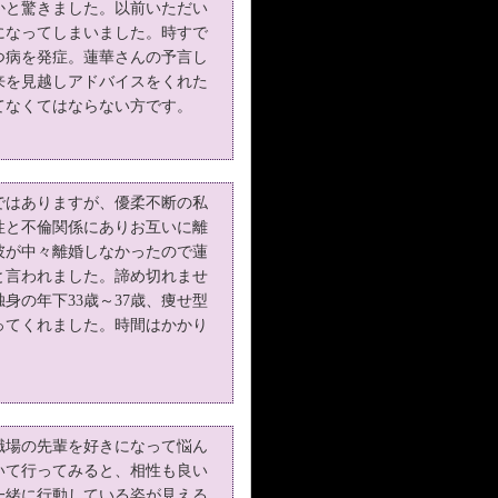
かと驚きました。以前いただい
になってしまいました。時すで
つ病を発症。蓮華さんの予言し
来を見越しアドバイスをくれた
てなくてはならない方です。
ではありますが、優柔不断の私
性と不倫関係にありお互いに離
彼が中々離婚しなかったので蓮
と言われました。諦め切れませ
身の年下33歳～37歳、痩せ型
ってくれました。時間はかかり
職場の先輩を好きになって悩ん
いて行ってみると、相性も良い
一緒に行動している姿が見える