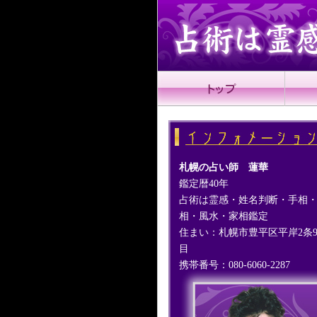
札幌の占い師 蓮華
鑑定暦40年
占術は霊感・姓名判断・手相
相・風水・家相鑑定
住まい：札幌市豊平区平岸2条
目
携帯番号：080-6060-2287