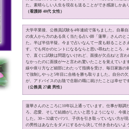
た。素晴らしい人生を現在も送ることができ感謝しかあ
（看護師 40代 女性）
大学卒業後、公務員試験を4年連続で落ちました。自暴
の友人から力のある良く当たる占い師「蓮華」さんのと
た。半ば半信半疑。今まで占いなんて一度も頼ることさ
す。でも何かのヒントになるならと思い尋ねたところ、
で、直ぐに試験は問題ないけれど、面接が欠点ね!と言わ
なかったのに面接が〜と言われ驚いたことを覚えていま
線や座り方など細部にわたって指摘を受け、毎日家族の
て強制しやっと5年目に合格を勝ち取りました。自分の
が、アドバイスのお陰で念願の職に就けたことは幸せで
（公務員 27歳 男性）
蓮華さんのところに10年以上通っています。仕事が順調
ろ、恋愛、そして結婚がしたいと思うようになり、今後
した。30～32歳でバツ1、子供を引き取っていない方が
の男性はあなたをダメにするから決して付き合わないよ