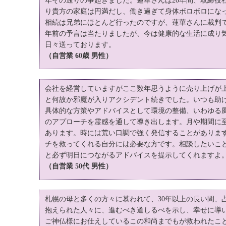
年その通りの事起きました。蓮華さんは20年間、取締役
り貴方の家庭は円満だし、働き過ぎて身体ボロボロにな
相続は兄弟にほとんど行ったのですが、蓮華さんに裁判で
年前の予言は当たりましたが、今は健康的な生活に成り
日々送っております。
（自営業 60歳 男性）
会社を経営していますがここ数年思うように売り上げが
と何故か邪魔が入りアクシデント続きでした。いつも助
具体的な方策やアドバイスとして環境の整備、いわゆる
のアプローチを霊感を通して導き出します。月や期間に
あります。時には荒い口調で強く発信することがありま
チを救ってくれる自分には必要な方です。相談したいこ
と必ず明日につながるアドバイスを提示してくれますよ
（自営業 50代 男性）
札幌の母と多くの方々に慕われて、30年以上の長い間、
抱えられた人々に、進むべき道しるべを示し、幸せに導
ご神仏様にお仕えしているこの和尚までもが救われたこ