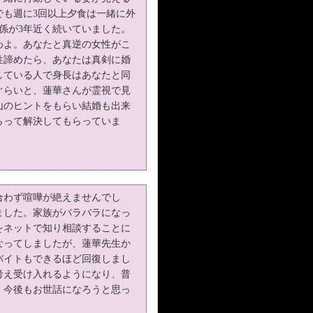
でも週に3回以上夕食は一緒に外
係が3年近く続いていました。
わよ。あなたと真逆の女性がこ
性諦めたら、あなたは真剣に婚
している人で身長はあなたと同
ぐらいと、蓮華さんが霊視で見
山のヒントをもらい結婚も出来
らって解決してもらっていま
合わず喧嘩が絶えませんでし
ました。家族がバラバラになっ
をネットで知り相談することに
なってしましたが、蓮華先生か
バイトもできるほど回復しまし
考え受け入れるようになり、普
。今後もお世話になろうと思っ