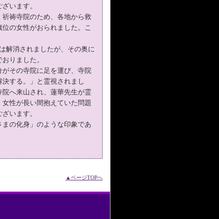
ございます。
続く祈祷寺院のため、各地から救
歳位の女性がおられました。こ
題は解消されましたが、その奥に
でおりました。
分がその寺院に足を運び、寺院
解決する。」と霊視されまし
寺院へ来山され、蓮華先生が霊
、女性が長い間抱えていた問題
ございます。
さまの化身」のような印象であ
▲ページTOPへ