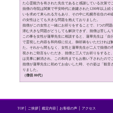
た心霊能力を有された先生であると感謝している次第で
拙僧の寺院は関東で平安時代に創建された1200年以上
いを求めて来られる方もあり、その中に札幌市在住の40
の女性はとても大きな問題を抱えておりました。
拙僧がこの女性と一緒にお祈りをすることで、1つの問
潜む大きな問題がどうしても解決できず、拙僧は苦しん
この事を女性が蓮華先生に相談すると、蓮華先生は「自
で霊視した内容を和尚様に伝え、御祈祷をいただければ
た。それから間もなく、女性と蓮華先生が二人で拙僧の
視されご助言をいただき、拙僧と三人でお祈りをすると
は見事に解消され、この和尚までもお救い下されたので
拙僧が蓮華先生に初めてお会いした時、その姿は「観音
りました。
（僧侶 80代）
TOP
│
ご挨拶
│
鑑定内容
│
お客様の声
│
アクセス