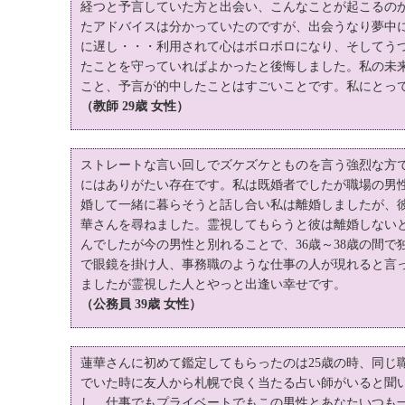
経つと予言していた方と出会い、こんなことが起こるの
たアドバイスは分かっていたのですが、出会うなり夢中
に遅し・・・利用されて心はボロボロになり、そしてう
たことを守っていればよかったと後悔しました。私の未
こと、予言が的中したことはすごいことです。私にとっ
（教師 29歳 女性）
ストレートな言い回しでズケズケとものを言う強烈な方
にはありがたい存在です。私は既婚者でしたが職場の男
婚して一緒に暮らそうと話し合い私は離婚しましたが、
華さんを尋ねました。霊視してもらうと彼は離婚しない
んでしたが今の男性と別れることで、36歳～38歳の間で独
で眼鏡を掛け人、事務職のような仕事の人が現れると言
ましたが霊視した人とやっと出逢い幸せです。
（公務員 39歳 女性）
蓮華さんに初めて鑑定してもらったのは25歳の時、同じ
でいた時に友人から札幌で良く当たる占い師がいると聞
し、仕事でもプライベートでもこの男性とあなたいつも