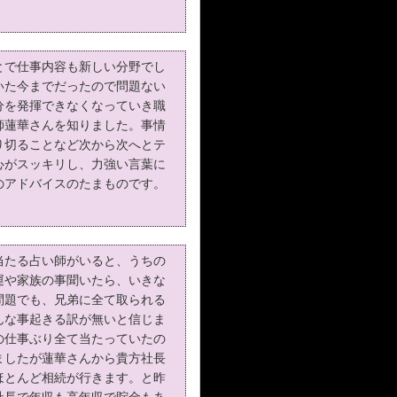
とで仕事内容も新しい分野でし
いた今までだったので問題ない
分を発揮できなくなっていき職
師蓮華さんを知りました。事情
り切ることなど次から次へとテ
心がスッキリし、力強い言葉に
のアドバイスのたまものです。
当たる占い師がいると、うちの
運や家族の事聞いたら、いきな
問題でも、兄弟に全て取られる
んな事起きる訳が無いと信じま
の仕事ぶり全て当たっていたの
ましたが蓮華さんから貴方社長
ほとんど相続が行きます。と昨