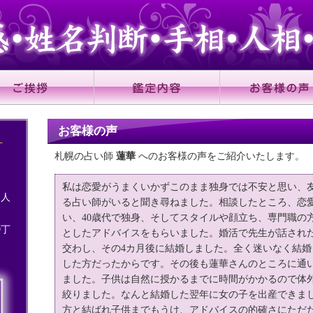
お客様の声
札幌の占い師
蓮華
へのお客様の声をご紹介いたします。
私は恋愛がうまくいかずこのまま独身では不安と思い、
・人
る占い師がいると聞き尋ねました。相談したところ、恋
い、40歳代で独身、そしてスタイルや顔立ち、専門職の
9丁
としたアドバイスをもらいました。婚活で先生が話され
交わし、その4カ月後に結婚しました。全く迷いなく結
した方だったからです。その後も蓮華さんのところに通
ました。子供は自然に授かるまでに時間がかかるので体
絞りました。なんと結婚した翌年に女の子を出産できま
方と結ばれ子供までもうけ、アドバイスの的確さにただ