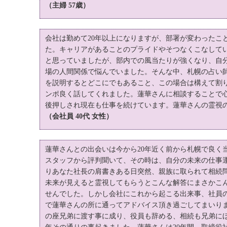
（主婦 57歳）
会社は勤めて20年以上になりますが、部署が変わったこ
た。キャリアがあることのプライドやそつなくこなして
と思っていましたが、部内での風当たりが強くなり、自
場の人間関係で悩んでいました。そんな中、札幌の占い
を説明するとどこにでもあること、この場合は構えて割
ンポ良く話してくれました。蓮華さんに相談することで
後押しされ現在も仕事を続けています。蓮華さんの霊視
（会社員 40代 女性）
蓮華さんとの出会いは今から20年近く前から札幌で良く
スタッフから評判聞いて、その時は、自分の未来の仕事
りあなた社長の肩書きある日突然、親族に取られて相続
未来が見えると霊視してもらうとこんな解答にまさかこ
せんでした。しかし会社にこれから起こる出来事、社員
で蓮華さんの所に通ってアドバイス頂き過ごしてまいり
の座兄弟に渡す事に成り、役員も辞める、相続も兄弟に