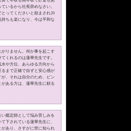
社長で年収も高年収で貯金もあ
っているから社長辞めなさい。
とってくださいと励まされ20
気持ちも楽になり、今は平和な
上がりません。何か事を起こす
けてくれるのは蓮華先生です。
風水や方位、あらゆる方向から
至るまで正確で自ずと安心感が
すが、それは自分のため、ピン
とがある方は、蓮華先生に頼る
。
占い鑑定師として悩み苦しみを
いて下されている蓮華先生に、
とがあり、さすがに世に知られ