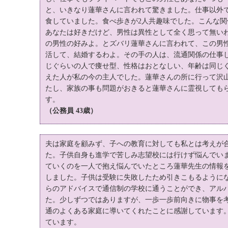
と、いきなり蓮華さんに言われて驚きました。仕事以外
食していました。食べ歩きが2人共趣味でした。こんな関
あなたは好きだけど、男性は異性として全く思って無い
の男性の好みよ。とズバリ蓮華さんに言われて、この男
活して、結婚するわよ。その手の人は、流通関係の仕事
じぐらいの人で痩せ型、性格はおとなしい、年齢は同じ
えた人が私の今の主人でした。蓮華さんの所に行って沢
たし、家族の事も問題がおきると蓮華さんに霊視しても
す。
（公務員 43歳）
夫は家庭を顧みず、子への教育に対しても私とは考えが
た。子供自身も進学で苦しみ志望校には行けず悩んでい
ていくのを一人で抱え悩んでいたところ蓮華先生の情報
しました。子供は受験に失敗したため引きこもるように
らのアドバイスで通信制の学校に通うことができ、アル
た。少しずつではありますが、一歩一歩前向きに物事を
通のよくある家庭に導いてくれたことに感謝しています
ています。