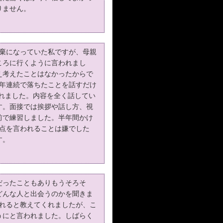
りません。
自棄になっていた私ですが、母親
ころに行くように言われまし
え考えたことはなかったからで
4年連続で落ちたことを話すだけ
れました。内容を全く話してい
す。面接では挨拶や話し方、視
前で練習しました。半年間かけ
欠点を言われることは嫌でした
す。
だったこともありもうそろそ
どんな人と出会うのかを聞きま
現れると教えてくれましたが、こ
うにと言われました。しばらく