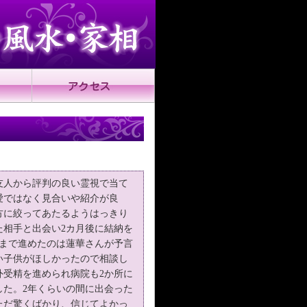
友人から評判の良い霊視で当て
愛ではなく見合いや紹介が良
方に絞ってあたるようはっきり
た相手と出会い2カ月後に結納を
婚まで進めたのは蓮華さんが予言
い子供がほしかったので相談し
外受精を進められ病院も2か所に
した。2年くらいの間に出会った
ただ驚くばかり、信じてよかっ